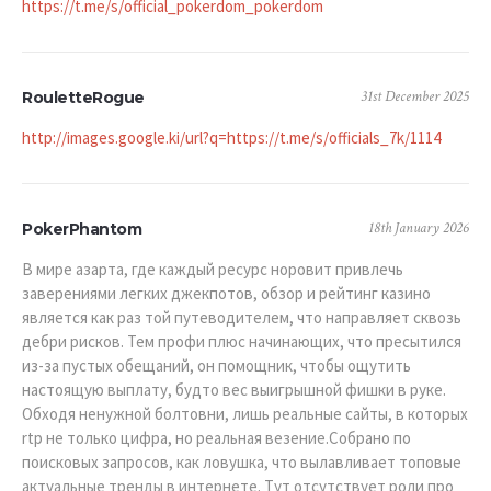
https://t.me/s/official_pokerdom_pokerdom
31st December 2025
RouletteRogue
http://images.google.ki/url?q=https://t.me/s/officials_7k/1114
18th January 2026
PokerPhantom
В мире азарта, где каждый ресурс норовит привлечь
заверениями легких джекпотов, обзор и рейтинг казино
является как раз той путеводителем, что направляет сквозь
дебри рисков. Тем профи плюс начинающих, что пресытился
из-за пустых обещаний, он помощник, чтобы ощутить
настоящую выплату, будто вес выигрышной фишки в руке.
Обходя ненужной болтовни, лишь реальные сайты, в которых
rtp не только цифра, но реальная везение.Собрано по
поисковых запросов, как ловушка, что вылавливает топовые
актуальные тренды в интернете. Тут отсутствует роли про