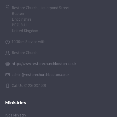
Restore Church, Liquorpond Street
Boston
Lincolnshire
PE21 8UJ
United Kingdom
10:30am Service with
Restore Church
http://www.restorechurchboston.co.uk
admin@restorechurchboston.co.uk
Call Us: 01205 837 209
Ministries
Kids Ministry