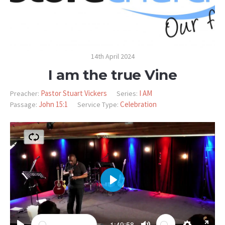
14th April 2024
I am the true Vine
Pastor Stuart Vickers
I AM
Preacher:
Series:
John 15:1
Celebration
Passage:
Service Type:
PLAY
-1:49:58