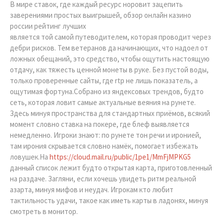
В мире ставок, где каждый ресурс норовит зацепить
заверениями простых выигрышей, обзор онлайн казино
россии рейтинг лучших
является той самой путеводителем, которая проводит через
дебри рисков. Тем ветеранов да начинающих, что надоел от
ложных обещаний, это средство, чтобы ощутить настоящую
отдачу, как тяжесть ценной монеты в руке. Без пустой воды,
только проверенные сайты, где rtp не лишь показатель, а
ощутимая фортуна.Собрано из яндексовых трендов, будто
сеть, которая ловит самые актуальные веяния на рунете.
Здесь минуя пространства для стандартных приёмов, всякий
момент словно ставка на покере, где блеф выявляется
немедленно. Игроки знают: по рунете тон речи и иронией,
там ирония скрывается словно намёк, помогает избежать
ловушек.На
https://cloud.mail.ru/public/1pe1/MmFjMPKG5
данный список лежит будто открытая карта, приготовленный
на раздаче. Загляни, если хочешь увидеть ритм реальной
азарта, минуя мифов и неудач. Игрокам кто любит
тактильность удачи, такое как иметь карты в ладонях, минуя
смотреть в монитор.