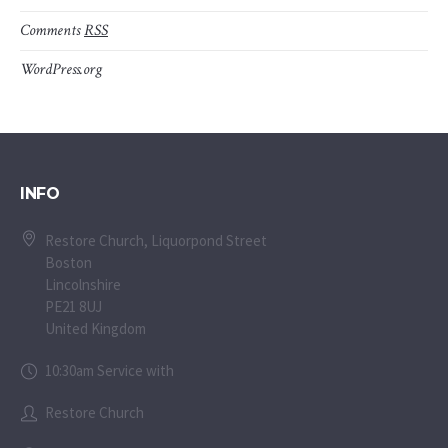
Comments
RSS
WordPress.org
INFO
Restore Church, Liquorpond Street
Boston
Lincolnshire
PE21 8UJ
United Kingdom
10:30am Service with
Restore Church