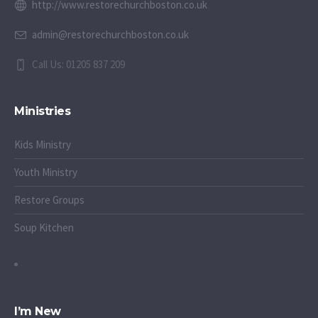
http://www.restorechurchboston.co.uk
admin@restorechurchboston.co.uk
Call Us: 01205 837 209
Ministries
Kids Ministry
Youth Ministry
Restore Groups
Soup Kitchen
I’m New