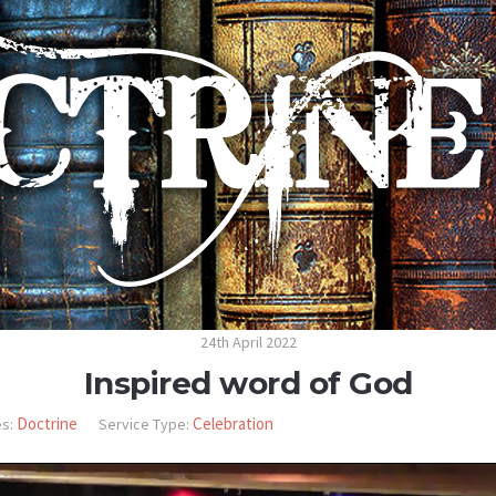
24th April 2022
Inspired word of God
Doctrine
Celebration
s:
Service Type: