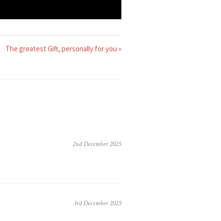
The greatest Gift, personally for you »
2nd December 2025
3rd December 2025