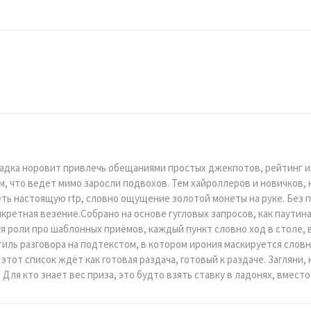
щадка норовит привлечь обещаниями простых джекпотов, рейтинг 
, что ведет мимо заросли подвохов. Тем хайроллеров и новичков,
еть настоящую rtp, словно ощущение золотой монеты на руке. Без 
конкретная везение.Собрано на основе гугловых запросов, как паути
я роли про шаблонных приёмов, каждый пункт словно ход в столе, 
стиль разговора на подтекстом, в котором ирония маскируется слов
этот список ждёт как готовая раздача, готовый к раздаче. Загляни,
 Для кто знает вес приза, это будто взять ставку в ладонях, вместо