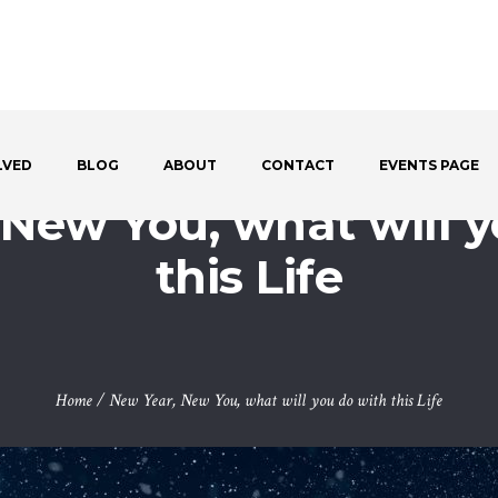
LVED
BLOG
ABOUT
CONTACT
EVENTS PAGE
 New You, what will y
this Life
Home
/
New Year, New You, what will you do with this Life