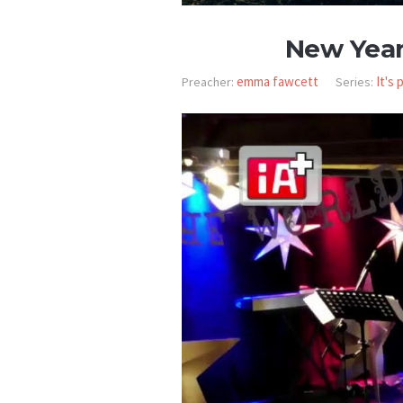
New Year,
emma fawcett
It's 
Preacher:
Series: