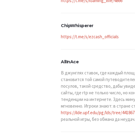
https://t.me/s/iGaming_live/4866
ChipWhisperer
https://t.me/s/ezcash_officials
AllInAce
В джунглях ставок, где каждый пло
становится той самой путеводителем
посулов, такой средство, дабы увид
сайты, где rtp не только число, но 
тенденции на интернете. Здесь мину
мгновенно. Игроки знают: в стране 
https://ilde.upf.edu/pg/lds/tree/441867
реальной игры, без обмана да неудач.