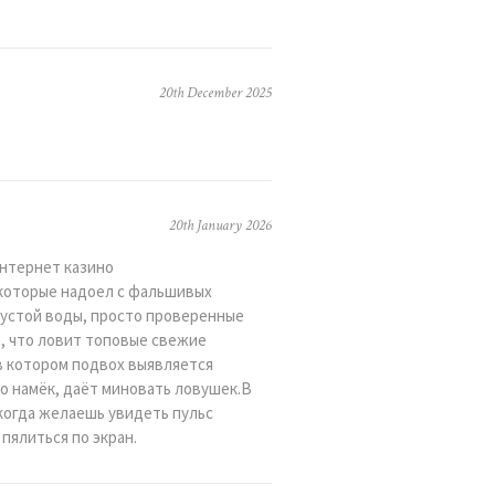
20th December 2025
20th January 2026
интернет казино
 которые надоел с фальшивых
пустой воды, просто проверенные
на, что ловит топовые свежие
в котором подвох выявляется
но намёк, даёт миновать ловушек.В
 когда желаешь увидеть пульс
 пялиться по экран.