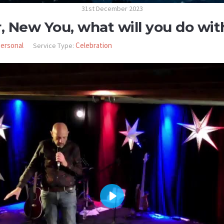
31st December 2023
 New You, what will you do with
personal
Celebration
Service Type:
PLAY